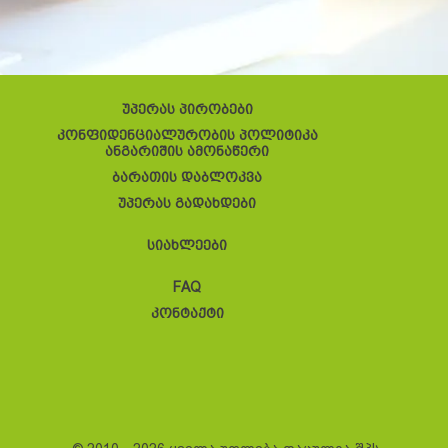
უპერას პირობები
კონფიდენციალურობის პოლიტიკა
ანგარიშის ამონაწერი
ბარათის დაბლოკვა
უპერას გადახდები
სიახლეები
FAQ
კონტაქტი