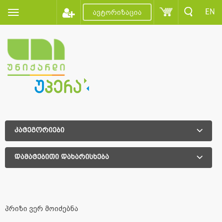
EN
ავტორიზაცია
კატეგორიები
დამატებითი დახარისხება
დამატებითი დახარისხება
პრიზი ვერ მოიძებნა