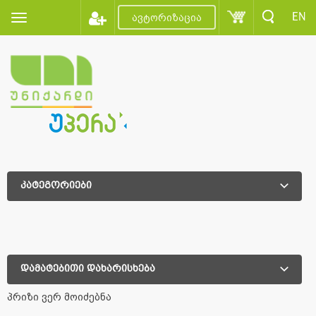
EN
ავტორიზაცია
კატეგორიები
დამატებითი დახარისხება
დამატებითი დახარისხება
პრიზი ვერ მოიძებნა