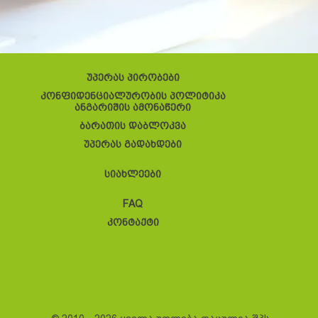
უპერას პირობები
კონფიდენციალურობის პოლიტიკა
ანგარიშის ამონაწერი
ბარათის დაბლოკვა
უპერას გადახდები
სიახლეები
FAQ
კონტაქტი