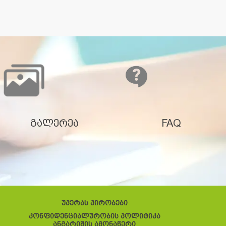
გალერეა
FAQ
უპერას პირობები
კონფიდენციალურობის პოლიტიკა
ანგარიშის ამონაწერი