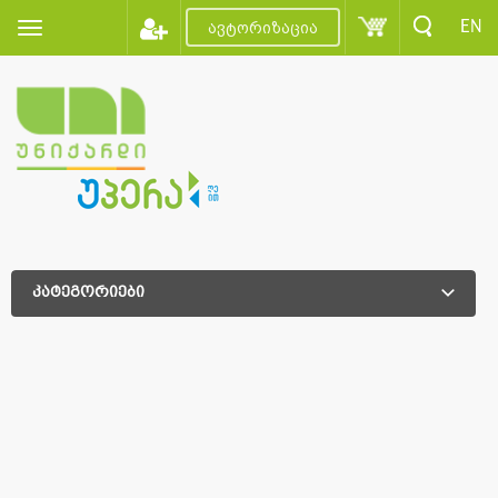
EN
ავტორიზაცია
კატეგორიები
დამატებითი დახარისხება
დამატებითი დახარისხება