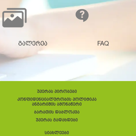
გალერეა
FAQ
უპერას პირობები
კონფიდენციალურობის პოლიტიკა
ანგარიშის ამონაწერი
ბარათის დაბლოკვა
უპერას გადახდები
სიახლეები