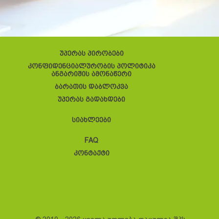
უპერას პირობები
კონფიდენციალურობის პოლიტიკა
ანგარიშის ამონაწერი
ბარათის დაბლოკვა
უპერას გადახდები
სიახლეები
FAQ
კონტაქტი