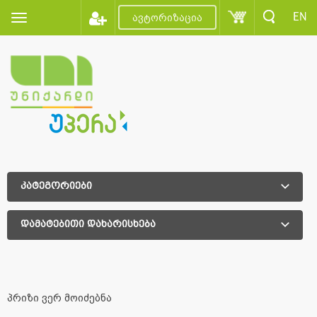
EN
ავტორიზაცია
კატეგორიები
დამატებითი დახარისხება
დამატებითი დახარისხება
პრიზი ვერ მოიძებნა