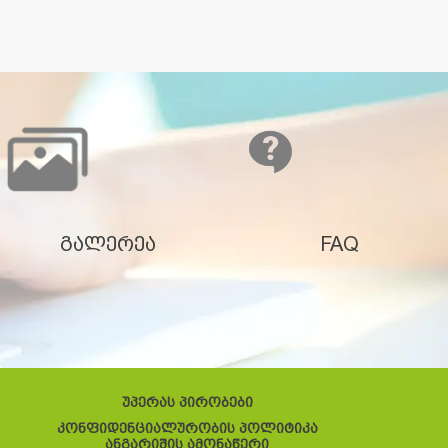
გალერეა
FAQ
უპერას პირობები
კონფიდენციალურობის პოლიტიკა
ანგარიშის ამონაწერი