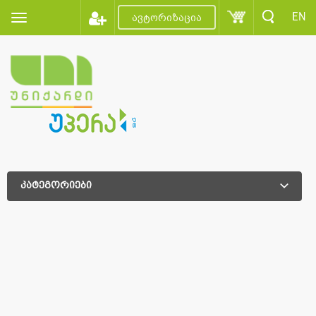
EN
ავტორიზაცია
კატეგორიები
დამატებითი დახარისხება
დამატებითი დახარისხება