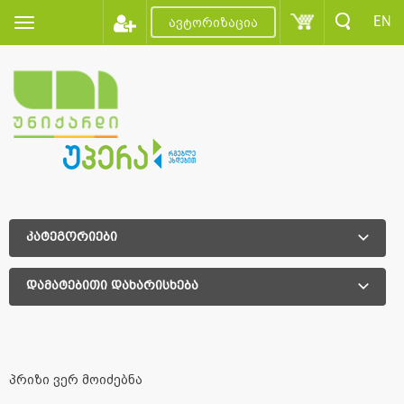
EN
ავტორიზაცია
კატეგორიები
დამატებითი დახარისხება
დამატებითი დახარისხება
პრიზი ვერ მოიძებნა