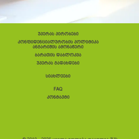
უპერას პირობები
კონფიდენციალურობის პოლიტიკა
ანგარიშის ამონაწერი
ბარათის დაბლოკვა
უპერას გადახდები
სიახლეები
FAQ
კონტაქტი