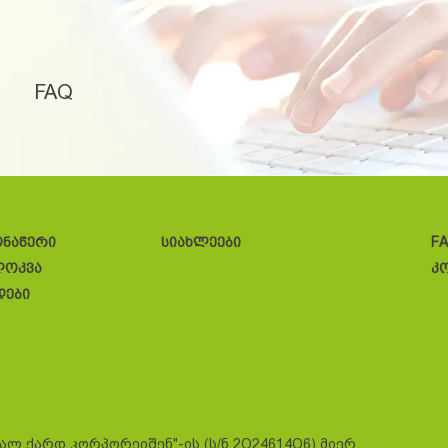
FAQ
ონაწერი
სიახლეები
F
ლოკვა
კ
დები
სალ ქარდ კორპორეიშენ"-ის (ს/ნ 2O24614O6) მიერ