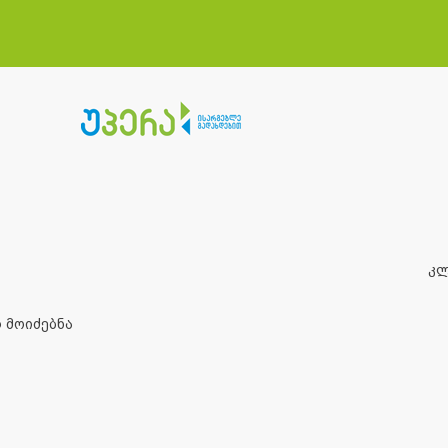
კ
 მოიძებნა