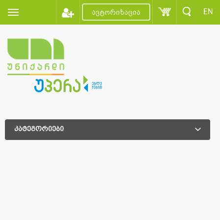
EN
ავტორიზაცია
კატეგორიები
დამატებითი დახარისხება
დამატებითი დახარისხება