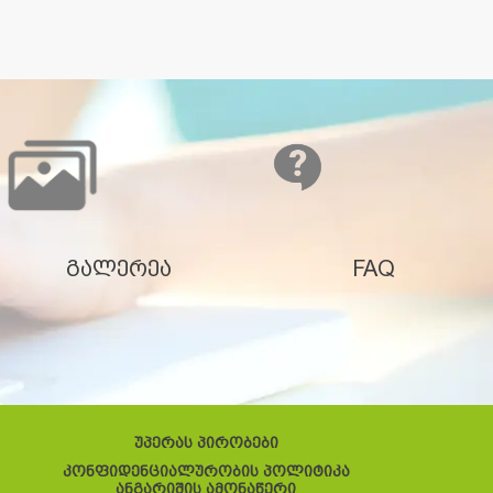
გალერეა
FAQ
უპერას პირობები
კონფიდენციალურობის პოლიტიკა
ანგარიშის ამონაწერი