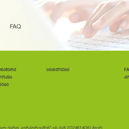
FAQ
ონაწერი
სიახლეები
F
ლოკვა
კ
დები
სალ ქარდ კორპორეიშენ"-ის (ს/ნ 2O24614O6) მიერ