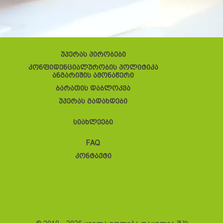
უპერას პირობები
კონფიდენციალურობის პოლიტიკა
ანგარიშის ამონაწერი
ბარათის დაბლოკვა
უპერას გადახდები
სიახლეები
FAQ
კონტაქტი