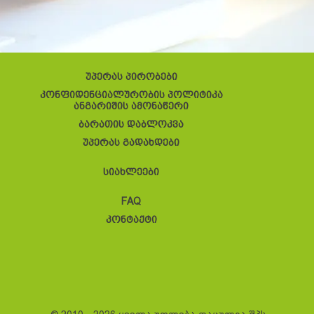
უპერას პირობები
კონფიდენციალურობის პოლიტიკა
ანგარიშის ამონაწერი
ბარათის დაბლოკვა
უპერას გადახდები
სიახლეები
FAQ
კონტაქტი