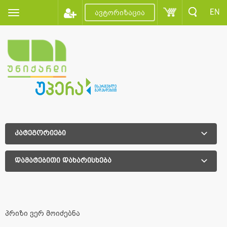
EN
ავტორიზაცია
კატეგორიები
დამატებითი დახარისხება
დამატებითი დახარისხება
პრიზი ვერ მოიძებნა