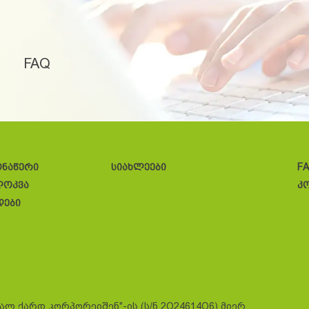
FAQ
ონაწერი
სიახლეები
F
ლოკვა
კ
დები
სალ ქარდ კორპორეიშენ"-ის (ს/ნ 2O24614O6) მიერ