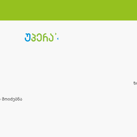
ზ
 მოიძებნა