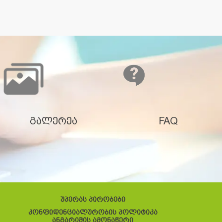
გალერეა
FAQ
უპერას პირობები
კონფიდენციალურობის პოლიტიკა
ანგარიშის ამონაწერი