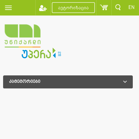
EN
ავტორიზაცია
კატეგორიები
დამატებითი დახარისხება
დამატებითი დახარისხება