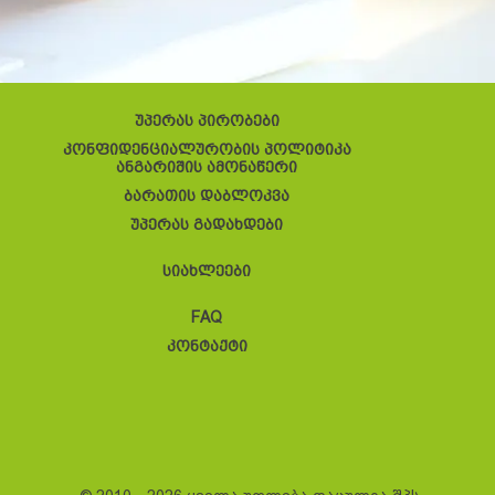
უპერას პირობები
კონფიდენციალურობის პოლიტიკა
ანგარიშის ამონაწერი
ბარათის დაბლოკვა
უპერას გადახდები
სიახლეები
FAQ
კონტაქტი