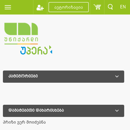
EN
ავტორიზაცია
კატეგორიები
დამატებითი დახარისხება
დამატებითი დახარისხება
პრიზი ვერ მოიძებნა