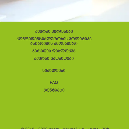
უპერას პირობები
კონფიდენციალურობის პოლიტიკა
ანგარიშის ამონაწერი
ბარათის დაბლოკვა
უპერას გადახდები
სიახლეები
FAQ
კონტაქტი