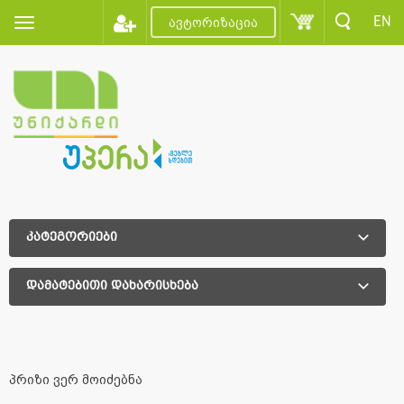
EN
ავტორიზაცია
კატეგორიები
დამატებითი დახარისხება
დამატებითი დახარისხება
პრიზი ვერ მოიძებნა