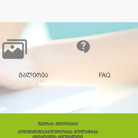
გალერეა
FAQ
უპერას პირობები
კონფიდენციალურობის პოლიტიკა
ანგარიშის ამონაწერი