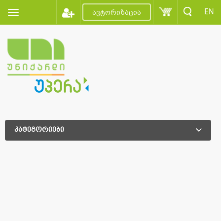
EN
ავტორიზაცია
კატეგორიები
დამატებითი დახარისხება
დამატებითი დახარისხება