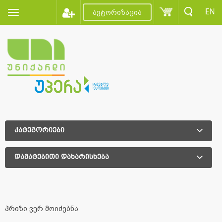
EN
ავტორიზაცია
კატეგორიები
დამატებითი დახარისხება
დამატებითი დახარისხება
პრიზი ვერ მოიძებნა