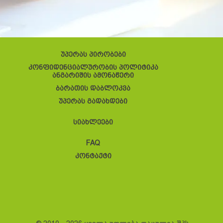
უპერას პირობები
კონფიდენციალურობის პოლიტიკა
ანგარიშის ამონაწერი
ბარათის დაბლოკვა
უპერას გადახდები
სიახლეები
FAQ
კონტაქტი