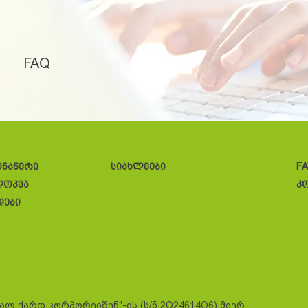
FAQ
ონაწერი
სიახლეები
F
ლოკვა
კ
დები
სალ ქარდ კორპორეიშენ"-ის (ს/ნ 2O24614O6) მიერ