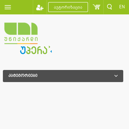
EN
ავტორიზაცია
კატეგორიები
დამატებითი დახარისხება
დამატებითი დახარისხება