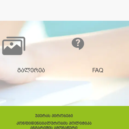
გალერეა
FAQ
უპერას პირობები
კონფიდენციალურობის პოლიტიკა
ანგარიშის ამონაწერი