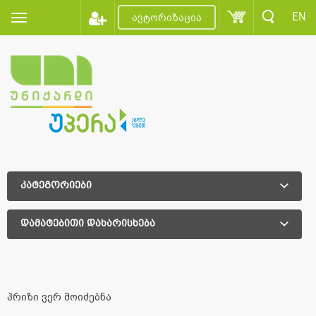
EN
ავტორიზაცია
კატეგორიები
დამატებითი დახარისხება
დამატებითი დახარისხება
პრიზი ვერ მოიძებნა