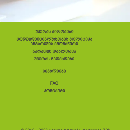
უპერას პირობები
კონფიდენციალურობის პოლიტიკა
ანგარიშის ამონაწერი
ბარათის დაბლოკვა
უპერას გადახდები
სიახლეები
FAQ
კონტაქტი