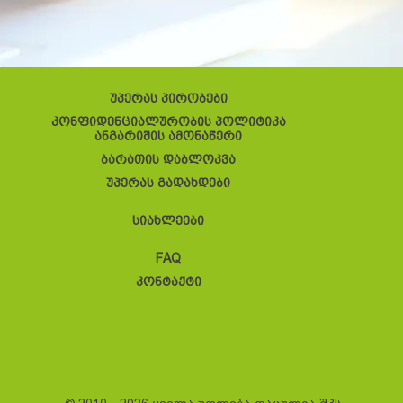
უპერას პირობები
კონფიდენციალურობის პოლიტიკა
ანგარიშის ამონაწერი
ბარათის დაბლოკვა
უპერას გადახდები
სიახლეები
FAQ
კონტაქტი