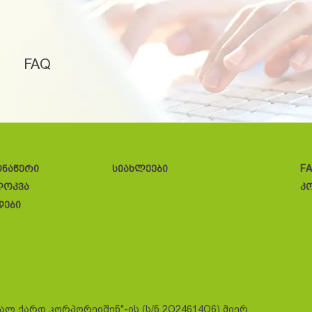
FAQ
ონაწერი
სიახლეები
F
ლოკვა
კ
დები
სალ ქარდ კორპორეიშენ"-ის (ს/ნ 2O24614O6) მიერ