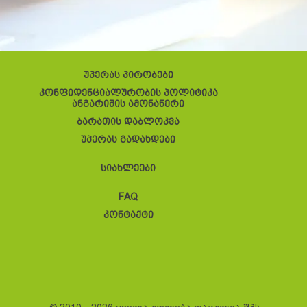
უპერას პირობები
კონფიდენციალურობის პოლიტიკა
ანგარიშის ამონაწერი
ბარათის დაბლოკვა
უპერას გადახდები
სიახლეები
FAQ
კონტაქტი