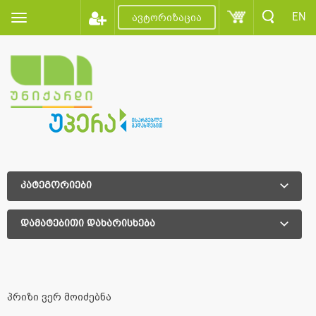
EN
ავტორიზაცია
კატეგორიები
დამატებითი დახარისხება
დამატებითი დახარისხება
პრიზი ვერ მოიძებნა