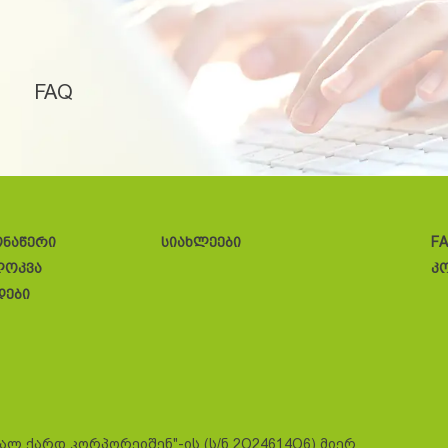
FAQ
ონაწერი
სიახლეები
F
ლოკვა
კ
დები
სალ ქარდ კორპორეიშენ"-ის (ს/ნ 2O24614O6) მიერ