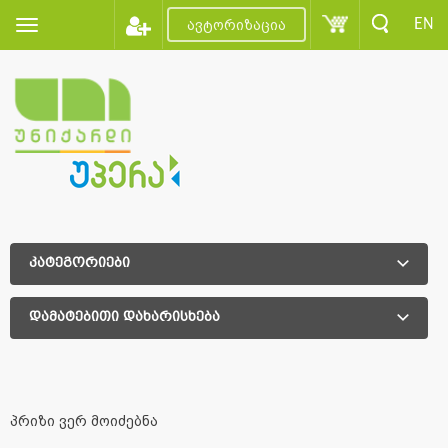
EN
ავტორიზაცია
კატეგორიები
დამატებითი დახარისხება
დამატებითი დახარისხება
პრიზი ვერ მოიძებნა