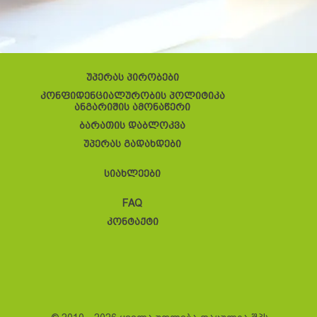
უპერას პირობები
კონფიდენციალურობის პოლიტიკა
ანგარიშის ამონაწერი
ბარათის დაბლოკვა
უპერას გადახდები
სიახლეები
FAQ
კონტაქტი