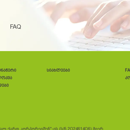
FAQ
ონაწერი
სიახლეები
F
ლოკვა
კ
დები
სალ ქარდ კორპორეიშენ"-ის (ს/ნ 2O24614O6) მიერ