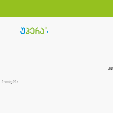
კ
 მოიძებნა