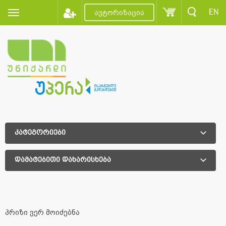
EN
ავტორიზაცია
კატეგორიები
დამატებითი დახარისხება
დამატებითი დახარისხება
პრიზი ვერ მოიძებნა