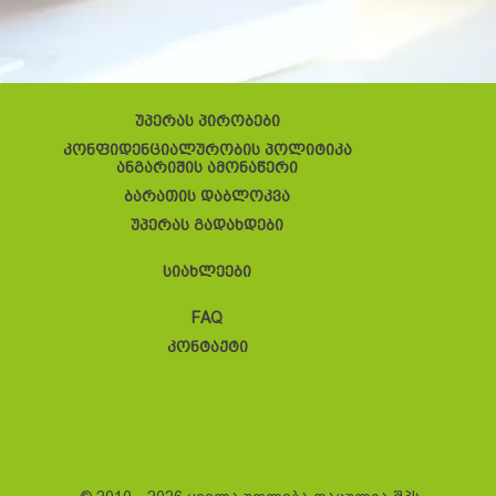
უპერას პირობები
კონფიდენციალურობის პოლიტიკა
ანგარიშის ამონაწერი
ბარათის დაბლოკვა
უპერას გადახდები
სიახლეები
FAQ
კონტაქტი