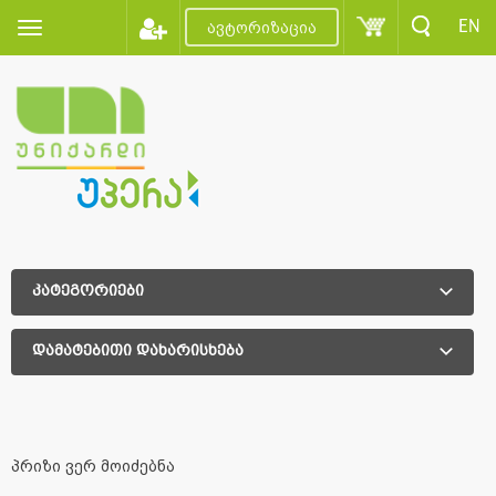
EN
ავტორიზაცია
კატეგორიები
დამატებითი დახარისხება
დამატებითი დახარისხება
პრიზი ვერ მოიძებნა