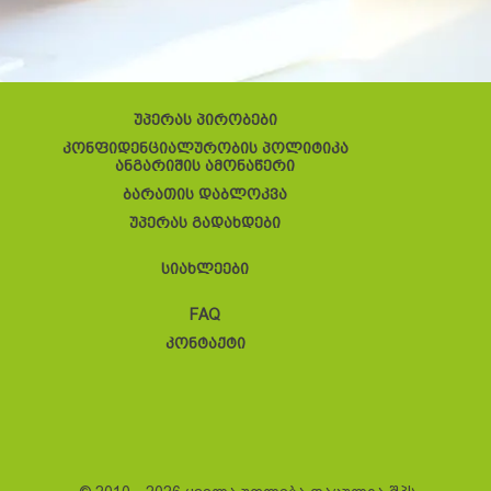
უპერას პირობები
კონფიდენციალურობის პოლიტიკა
ანგარიშის ამონაწერი
ბარათის დაბლოკვა
უპერას გადახდები
სიახლეები
FAQ
კონტაქტი