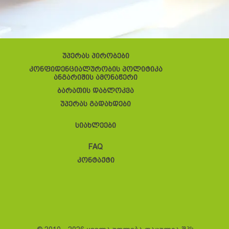
უპერას პირობები
კონფიდენციალურობის პოლიტიკა
ანგარიშის ამონაწერი
ბარათის დაბლოკვა
უპერას გადახდები
სიახლეები
FAQ
კონტაქტი