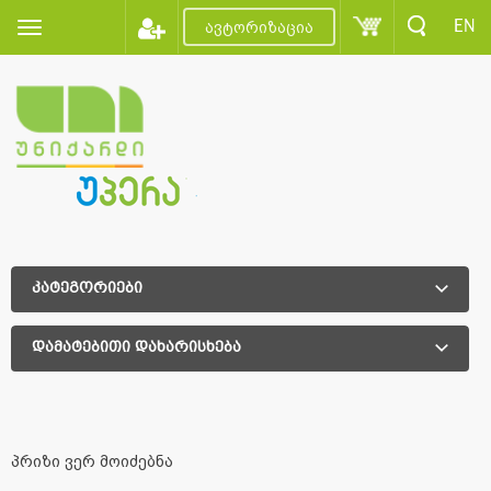
EN
ავტორიზაცია
კატეგორიები
დამატებითი დახარისხება
დამატებითი დახარისხება
პრიზი ვერ მოიძებნა