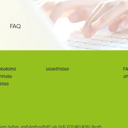
FAQ
ონაწერი
სიახლეები
F
ლოკვა
კ
დები
სალ ქარდ კორპორეიშენ"-ის (ს/ნ 2O24614O6) მიერ