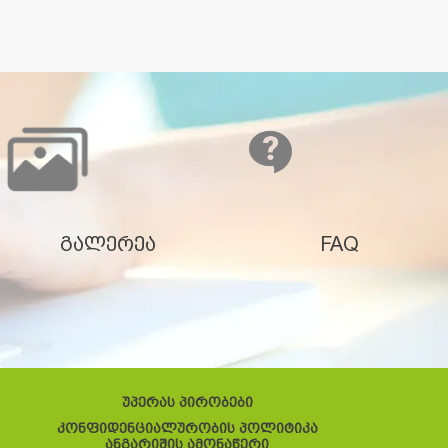
გალერეა
FAQ
უპერას პირობები
კონფიდენციალურობის პოლიტიკა
ანგარიშის ამონაწერი