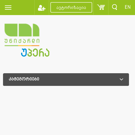
EN
ავტორიზაცია
კატეგორიები
დამატებითი დახარისხება
დამატებითი დახარისხება