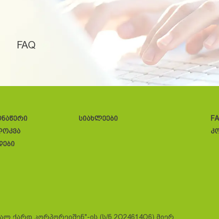
FAQ
ონაწერი
სიახლეები
F
ლოკვა
კ
დები
სალ ქარდ კორპორეიშენ"-ის (ს/ნ 2O24614O6) მიერ