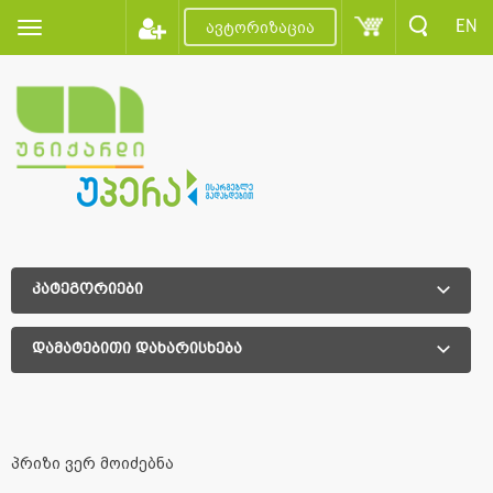
EN
ავტორიზაცია
კატეგორიები
დამატებითი დახარისხება
დამატებითი დახარისხება
პრიზი ვერ მოიძებნა