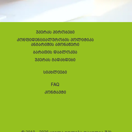
უპერას პირობები
კონფიდენციალურობის პოლიტიკა
ანგარიშის ამონაწერი
ბარათის დაბლოკვა
უპერას გადახდები
სიახლეები
FAQ
კონტაქტი