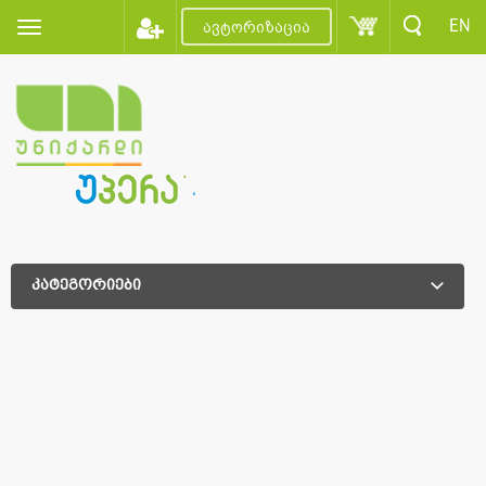
EN
ავტორიზაცია
კატეგორიები
დამატებითი დახარისხება
დამატებითი დახარისხება