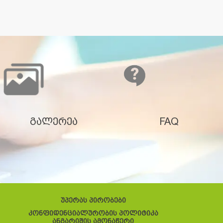
გალერეა
FAQ
უპერას პირობები
კონფიდენციალურობის პოლიტიკა
ანგარიშის ამონაწერი