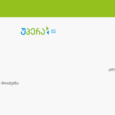
კლ
 მოიძებნა