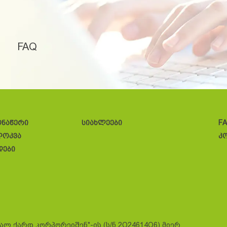
FAQ
ონაწერი
სიახლეები
F
ლოკვა
კ
დები
სალ ქარდ კორპორეიშენ"-ის (ს/ნ 2O24614O6) მიერ