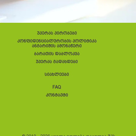
უპერას პირობები
კონფიდენციალურობის პოლიტიკა
ანგარიშის ამონაწერი
ბარათის დაბლოკვა
უპერას გადახდები
სიახლეები
FAQ
კონტაქტი