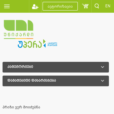
EN
ავტორიზაცია
კატეგორიები
დამატებითი დახარისხება
დამატებითი დახარისხება
პრიზი ვერ მოიძებნა