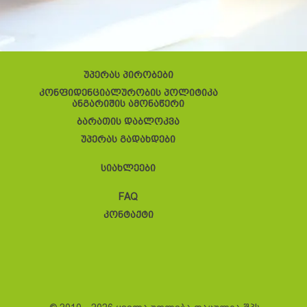
უპერას პირობები
კონფიდენციალურობის პოლიტიკა
ანგარიშის ამონაწერი
ბარათის დაბლოკვა
უპერას გადახდები
სიახლეები
FAQ
კონტაქტი