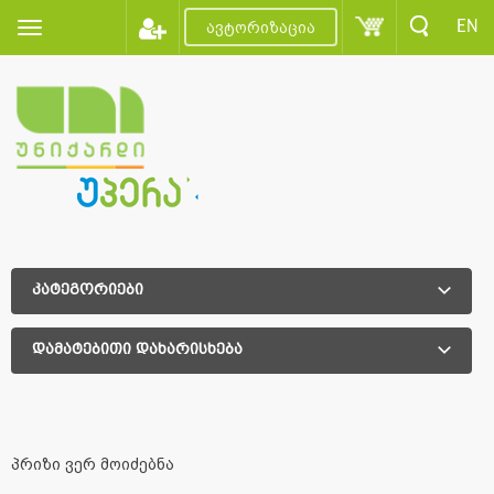
EN
ავტორიზაცია
კატეგორიები
დამატებითი დახარისხება
დამატებითი დახარისხება
პრიზი ვერ მოიძებნა