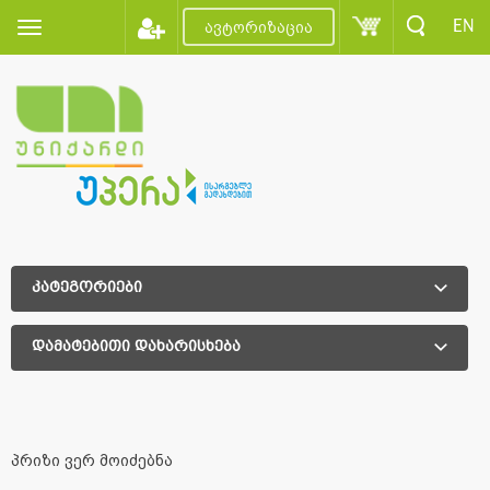
EN
ავტორიზაცია
კატეგორიები
დამატებითი დახარისხება
დამატებითი დახარისხება
პრიზი ვერ მოიძებნა