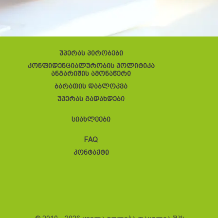
უპერას პირობები
კონფიდენციალურობის პოლიტიკა
ანგარიშის ამონაწერი
ბარათის დაბლოკვა
უპერას გადახდები
სიახლეები
FAQ
კონტაქტი