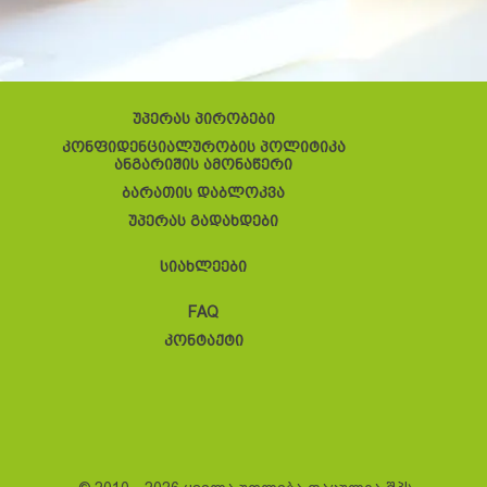
უპერას პირობები
კონფიდენციალურობის პოლიტიკა
ანგარიშის ამონაწერი
ბარათის დაბლოკვა
უპერას გადახდები
სიახლეები
FAQ
კონტაქტი