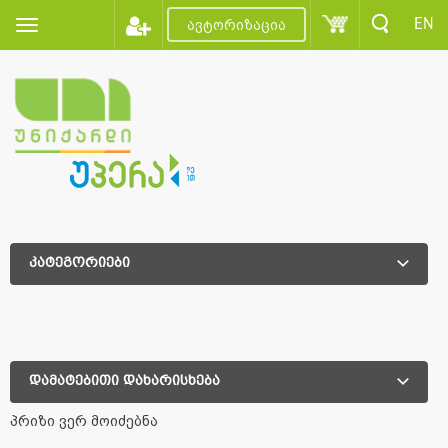
EN
ავტორიზაცია
კატეგორიები
დამატებითი დახარისხება
დამატებითი დახარისხება
პრიზი ვერ მოიძებნა