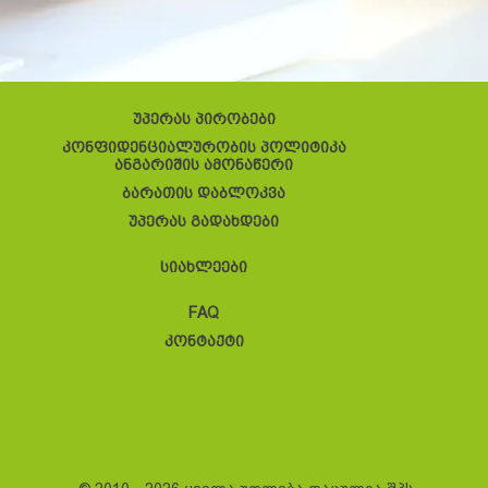
უპერას პირობები
კონფიდენციალურობის პოლიტიკა
ანგარიშის ამონაწერი
ბარათის დაბლოკვა
უპერას გადახდები
სიახლეები
FAQ
კონტაქტი