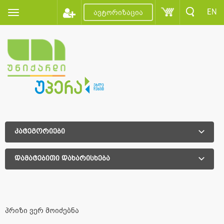
EN
ავტორიზაცია
კატეგორიები
დამატებითი დახარისხება
დამატებითი დახარისხება
პრიზი ვერ მოიძებნა