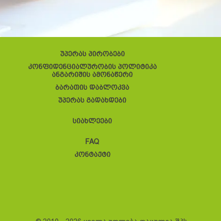
უპერას პირობები
კონფიდენციალურობის პოლიტიკა
ანგარიშის ამონაწერი
ბარათის დაბლოკვა
უპერას გადახდები
სიახლეები
FAQ
კონტაქტი