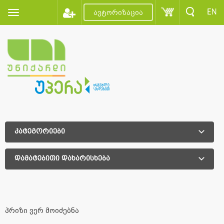
EN
ავტორიზაცია
კატეგორიები
დამატებითი დახარისხება
დამატებითი დახარისხება
პრიზი ვერ მოიძებნა