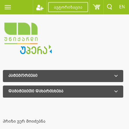
EN
ავტორიზაცია
კატეგორიები
დამატებითი დახარისხება
დამატებითი დახარისხება
პრიზი ვერ მოიძებნა