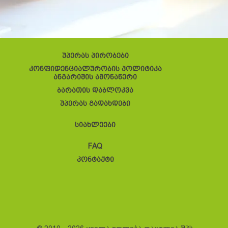
უპერას პირობები
კონფიდენციალურობის პოლიტიკა
ანგარიშის ამონაწერი
ბარათის დაბლოკვა
უპერას გადახდები
სიახლეები
FAQ
კონტაქტი