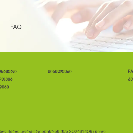
FAQ
ონაწერი
სიახლეები
F
ლოკვა
კ
დები
სალ ქარდ კორპორეიშენ"-ის (ს/ნ 2O24614O6) მიერ