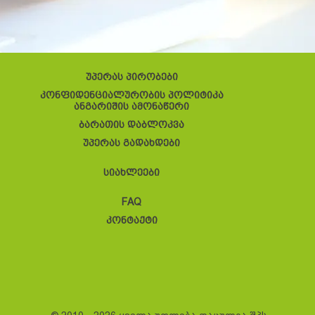
უპერას პირობები
კონფიდენციალურობის პოლიტიკა
ანგარიშის ამონაწერი
ბარათის დაბლოკვა
უპერას გადახდები
სიახლეები
FAQ
კონტაქტი