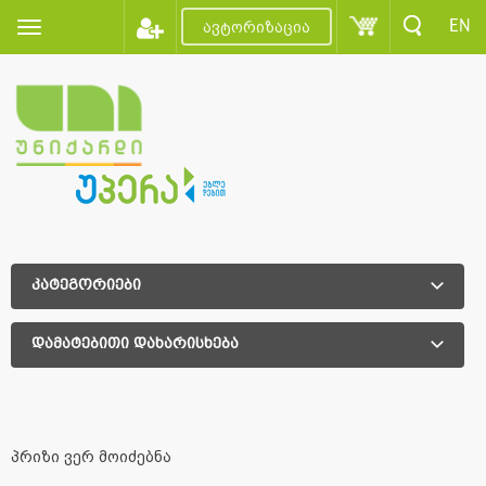
EN
ავტორიზაცია
კატეგორიები
დამატებითი დახარისხება
დამატებითი დახარისხება
პრიზი ვერ მოიძებნა