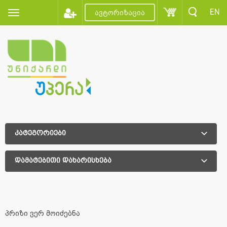
EN
ავტორიზაცია
კატეგორიები
დამატებითი დახარისხება
დამატებითი დახარისხება
პრიზი ვერ მოიძებნა