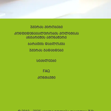
უპერას პირობები
კონფიდენციალურობის პოლიტიკა
ანგარიშის ამონაწერი
ბარათის დაბლოკვა
უპერას გადახდები
სიახლეები
FAQ
კონტაქტი