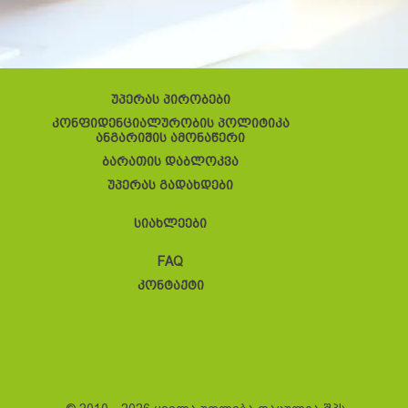
უპერას პირობები
კონფიდენციალურობის პოლიტიკა
ანგარიშის ამონაწერი
ბარათის დაბლოკვა
უპერას გადახდები
სიახლეები
FAQ
კონტაქტი