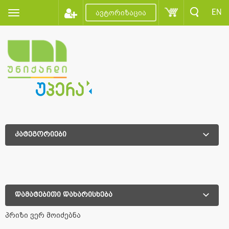
EN
ავტორიზაცია
კატეგორიები
დამატებითი დახარისხება
დამატებითი დახარისხება
პრიზი ვერ მოიძებნა