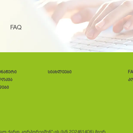
FAQ
ონაწერი
სიახლეები
F
ლოკვა
კ
დები
სალ ქარდ კორპორეიშენ"-ის (ს/ნ 2O24614O6) მიერ