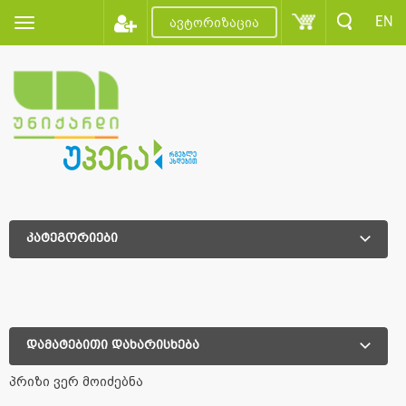
EN
ავტორიზაცია
კატეგორიები
დამატებითი დახარისხება
დამატებითი დახარისხება
პრიზი ვერ მოიძებნა