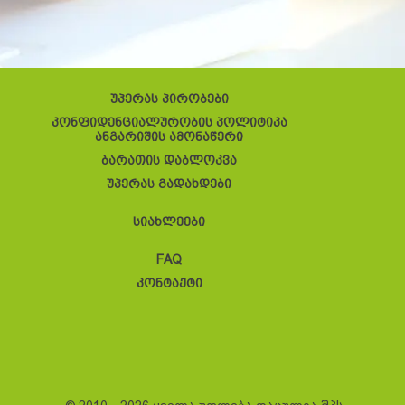
უპერას პირობები
კონფიდენციალურობის პოლიტიკა
ანგარიშის ამონაწერი
ბარათის დაბლოკვა
უპერას გადახდები
სიახლეები
FAQ
კონტაქტი