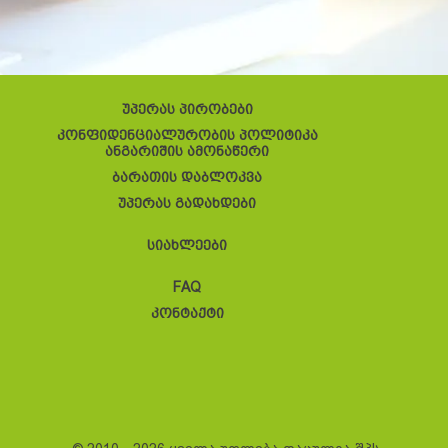
უპერას პირობები
კონფიდენციალურობის პოლიტიკა
ანგარიშის ამონაწერი
ბარათის დაბლოკვა
უპერას გადახდები
სიახლეები
FAQ
კონტაქტი